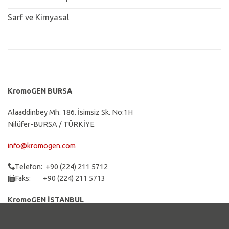
Sarf ve Kimyasal
KromoGEN BURSA
Alaaddinbey Mh. 186. İsimsiz Sk. No:1H
Nilüfer-BURSA / TÜRKİYE
info@kromogen.com
Telefon: +90 (224) 211 5712
Faks: +90 (224) 211 5713
KromoGEN İSTANBUL
İnönü Mah. Narçiçeği Sk. No.1/3