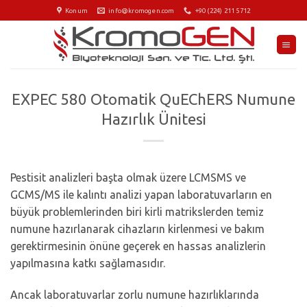
İçeriğe
Konum
info@kromogen.com
+90 (224) 211 5712
atla
EXPEC 580 Otomatik QuEChERS Numune
Hazırlık Ünitesi
Pestisit analizleri başta olmak üzere LCMSMS ve
GCMS/MS ile kalıntı analizi yapan laboratuvarların en
büyük problemlerinden biri kirli matrikslerden temiz
numune hazırlanarak cihazların kirlenmesi ve bakım
gerektirmesinin önüne geçerek en hassas analizlerin
yapılmasına katkı sağlamasıdır.
Ancak laboratuvarlar zorlu numune hazırlıklarında